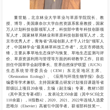
董世魁，北京林业大学草业与草原学院院长、教
授、博导，美国康奈尔大学自然资源系客座教授，国家
万人计划科技创新领军人才，科技部中青年科技创新领
军人才，国家林草局林业和草原科技创新领军人才，北
京市优秀人才，青海省“高端创新人才千人计划”领军人
才，中国林学会“最美林草科技工作者”，北京市师德先
锋，主要从事草地生态保护与恢复、草地生态监测与评
价、草原资源利用与管理等方面的科研教学工作。目前
担任中国草学会副理事长、世界自然保护联盟（
IUCN
）
生态系统管理委员会（
CEM
）东北亚地区主席、
《
Restoration Ecology
》、《应用与环境生物学报》杂志
编委等学术兼职。主持国家重点研发计划项目课题等省
部级以上项目
20
余项，主编（副主编）专著、教材
15
部
（其中英文专著
4
部），发表论文
350
余篇（其中
SCI
论文
110
余篇），
H
指数
42
，
2020
、
2021
、
2022
年连续入选爱
思唯尔（
Elsevier
）高被引中国学者。获省部科技奖一、