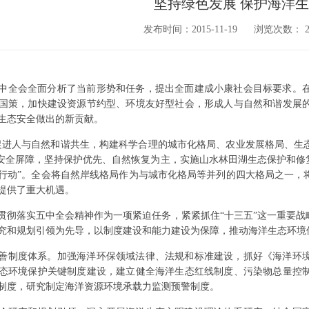
坚持绿色发展 保护海洋
发布时间：2015-11-19
浏览次数：
中全会全面分析了当前形势和任务，提出全面建成小康社会目标要求。
国策，加快建设资源节约型、环境友好型社会，形成人与自然和谐发展
生态安全做出的新贡献。
促进人与自然和谐共生，构建科学合理的城市化格局、农业发展格局、生
态安全屏障，坚持保护优先、自然恢复为主，实施山水林田湖生态保护和
行动”。全会将自然岸线格局作为与城市化格局等并列的四大格局之一，
提供了重大机遇。
贯彻落实五中全会精神作为一项紧迫任务，紧紧抓住“十三五”这一重要
究和规划引领为先导，以制度建设和能力建设为保障，推动海洋生态环境
善制度体系。加强海洋环保领域法律、法规和标准建设，抓好《海洋环
态环境保护关键制度建设，建立健全海洋生态红线制度、污染物总量控
制度，研究制定海洋资源环境承载力监测预警制度。