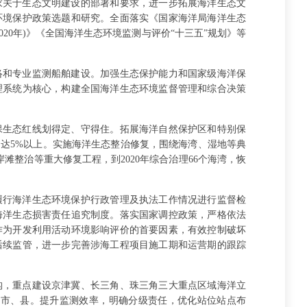
家关于生态文明建设的部署和要求，进一步拓展海洋生态文
环境保护政策选题和研究。全面落实《国家海洋局海洋生态
~2020年)》《全国海洋生态环境监测与评价“十三五”规划》等
络和专业监测船舶建设。加强生态保护能力和国家级海洋保
理系统为核心，构建全国海洋生态环境监督管理和综合决策
保生态红线划得定、守得住。拓展海洋自然保护区和特别保
例达5%以上。实施海洋生态整治修复，围绕海湾、湿地等典
岸滩整治等重大修复工程，到2020年综合治理66个海湾，恢
履行海洋生态环境保护行政管理及执法工作情况进行监督检
海洋生态损害责任追究制度。落实国家调控政策，严格依法
作为开发利用活动环境影响评价的首要因素，有效控制破坏
后续监管，进一步完善涉海工程项目施工期和运营期的跟踪
机构，重点建设京津冀、长三角、珠三角三大重点区域海洋立
省、市、县。提升监测效率，明确分级责任，优化站位站点布