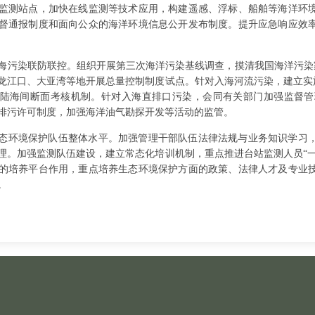
监测站点，加快在线监测等技术应用，构建遥感、浮标、船舶等海洋环
督通报制度和面向公众的海洋环境信息公开发布制度。提升应急响应效
海污染联防联控。组织开展第三次海洋污染基线调查，摸清我国海洋污染
龙江口、大亚湾等地开展总量控制制度试点。针对入海河流污染，建立实
陆海间断面考核机制。针对入海直排口污染，会同有关部门加强监督管
排污许可制度，加强海洋油气勘探开发等活动的监管。
态环境保护队伍整体水平。加强管理干部队伍法律法规与业务知识学习
理。加强监测队伍建设，建立常态化培训机制，重点推进台站监测人员“
的培养平台作用，重点培养生态环境保护方面的政策、法律人才及专业
。