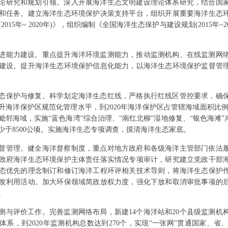
论研究和规划引领。深入开展海洋生态文明建设理论体系研究，结合国
和任务。建立海洋生态环境保护决策支持平台，组织开展重要海洋生态
2015年~ 2020年)》，组织编制《全国海洋生态保护与建设规划(2015年
进能力建设。重点提升海洋环境监测能力，推动监测机构、在线监测网
建设。提升海洋生态环境保护信息化能力，以海洋生态环境保护监督管
态保护与修复。科学划定海洋生态红线，严格执行红线区管控要求，确
升海洋保护区规范化管理水平，到2020年海洋保护区占管辖海域面积比
邻海域，实施“蓝色海湾”综合治理、“南红北柳”湿地修复、“银色海滩”
少于8500公顷。实施海洋生态专项调查，摸清海洋生态家底。
督管理。健全海洋督察制度，重点对地方政府和各级海洋主管部门依法
政府海洋生态环境保护主体责任落实情况专项审计，研究建立党政干部
态优先的理念制订和修订海洋工程环评相关技术导则，将海洋生态保护
发利用活动。加大环保领域简政放权力度，强化下放和取消审批事项的
。
测与评价工作。完善监测网络布局，新建14个海洋站和20个县级监测
体系，到2020年监测机构总数达到270个，实现“一张网”贯通国家、