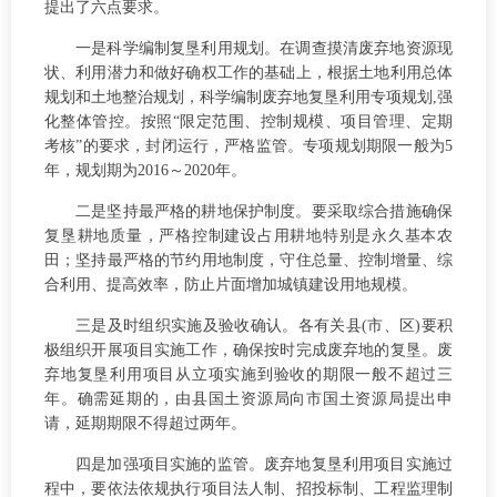
提出了六点要求。
一是科学编制复垦利用规划。在调查摸清废弃地资源现
状、利用潜力和做好确权工作的基础上，根据土地利用总体
规划和土地整治规划，科学编制废弃地复垦利用专项规划,强
化整体管控。按照“限定范围、控制规模、项目管理、定期
考核”的要求，封闭运行，严格监管。专项规划期限一般为5
年，规划期为2016～2020年。
二是坚持最严格的耕地保护制度。要采取综合措施确保
复垦耕地质量，严格控制建设占用耕地特别是永久基本农
田；坚持最严格的节约用地制度，守住总量、控制增量、综
合利用、提高效率，防止片面增加城镇建设用地规模。
三是及时组织实施及验收确认。各有关县(市、区)要积
极组织开展项目实施工作，确保按时完成废弃地的复垦。废
弃地复垦利用项目从立项实施到验收的期限一般不超过三
年。确需延期的，由县国土资源局向市国土资源局提出申
请，延期期限不得超过两年。
四是加强项目实施的监管。废弃地复垦利用项目实施过
程中，要依法依规执行项目法人制、招投标制、工程监理制