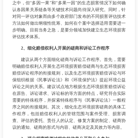
之中，但“多因一果”和“多果一因”的生态损害情况下如何确
认各因果关系链条等关键技术问题尚待深入研究。同时，针
对同一评估对象而由多个政府部门发布的不同损害评估技术
方法如何做出纲领性统筹、如何在个案中选择适用需要进一
步明确。目前当务之急，是要分领域加快建立生态环境损害
评估技术体系。
2、细化赔偿权利人开展的磋商和诉讼工作程序
建议从两个方面细化磋商与诉讼工作程序。首先，需要
明确赔偿权利人开展生态环境损害赔偿磋商与生态环境损害
赔偿诉讼程序的衔接规则，以及生态环境损害赔偿诉讼与环
保组织根据《民事诉讼法》和《环境保护法》提起环境公益
诉讼之间的关系。建议试点地方根据生态环境损害赔偿诉讼
在原告、诉讼请求、诉讼标的等方面的特点，研究符合实际
需要的特殊程序，并探索特殊程序与《民事诉讼法》一般程
序之间的衔接规则。其次，细化生态环境损害磋商的具体工
作程序，包括赔偿权利人的管辖范围与案件受理、损害调
查、评估的委托、责任人的认定、修复方案的制定、磋商协
议的通知、磋商的形式与内容、磋商决定及其效力等内容。