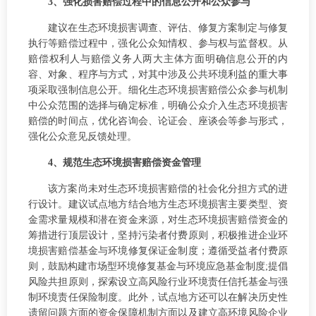
3、强化损害赔偿过程中的信息公开和公众参与
建议在生态环境损害调查、评估、修复方案制定与修复
执行等赔偿过程中，强化公众知情权、参与权与监督权。从
赔偿权利人与赔偿义务人两大主体方面明确信息公开的内
容、对象、程序与方式，对其中涉及公共环境利益的重大事
项采取强制信息公开。细化生态环境损害赔偿公众参与机制
中公众范围的选择与确定标准，明确公众介入生态环境损害
赔偿的时间点，优化咨询会、论证会、座谈会等参与形式，
强化公众意见反馈处理。
4、规范生态环境损害赔偿资金管理
该方案尚未对生态环境损害赔偿的社会化分担方式的进
行设计。建议试点地方结合地方生态环境损害主要类型、资
金需求量规模和潜在资金来源，对生态环境损害赔偿资金的
筹措进行顶层设计，坚持污染者付费原则，积极推进企业环
境损害赔偿基金与环境修复保证金制度；遵循受益者付费原
则，鼓励构建市场型环境修复基金与环境应急基金制度;提倡
风险共担原则，探索设立高风险行业环境责任信托基金与强
制环境责任保险制度。此外，试点地方还可以在解决历史性
遗留问题方面的资金保障机制方面以及建立高环境风险企业