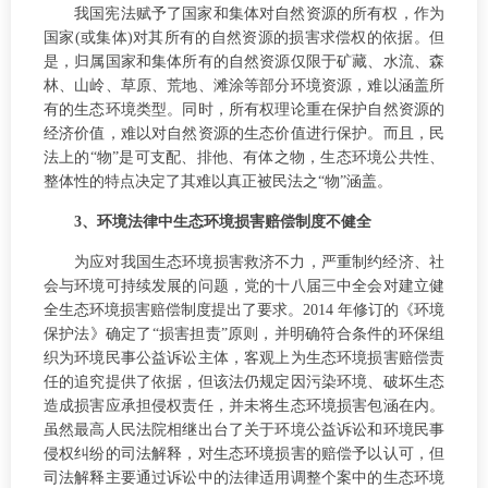
我国宪法赋予了国家和集体对自然资源的所有权，作为
国家(或集体)对其所有的自然资源的损害求偿权的依据。但
是，归属国家和集体所有的自然资源仅限于矿藏、水流、森
林、山岭、草原、荒地、滩涂等部分环境资源，难以涵盖所
有的生态环境类型。同时，所有权理论重在保护自然资源的
经济价值，难以对自然资源的生态价值进行保护。而且，民
法上的“物”是可支配、排他、有体之物，生态环境公共性、
整体性的特点决定了其难以真正被民法之“物”涵盖。
3、环境法律中生态环境损害赔偿制度不健全
为应对我国生态环境损害救济不力，严重制约经济、社
会与环境可持续发展的问题，党的十八届三中全会对建立健
全生态环境损害赔偿制度提出了要求。2014 年修订的《环境
保护法》确定了“损害担责”原则，并明确符合条件的环保组
织为环境民事公益诉讼主体，客观上为生态环境损害赔偿责
任的追究提供了依据，但该法仍规定因污染环境、破坏生态
造成损害应承担侵权责任，并未将生态环境损害包涵在内。
虽然最高人民法院相继出台了关于环境公益诉讼和环境民事
侵权纠纷的司法解释，对生态环境损害的赔偿予以认可，但
司法解释主要通过诉讼中的法律适用调整个案中的生态环境