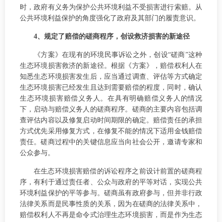
时，政府有义务为保护公共环境利益不受损害进行索赔。从
公共环境利益保护的角度强化了政府及其部门的履责意识。
4、规定了赔偿的磋商程序，创设救济损害的新途径
《方案》在现有的环境民事诉讼之外，创设“磋商”这种
生态环境损害救济的新途径。根据《方案》，赔偿权利人在
知悉生态环境损害发生后，应当通过调查、评估等方式确定
生态环境损害已经发生且达到需要赔偿的程度，同时，确认
生态环境损害赔偿义务人。在具有明确赔偿义务人的情况
下，启动与赔偿义务人的磋商程序。磋商的主要内容包括调
查评估内容以及修复启动时间期限的确定。赔偿责任的承担
方式优先采用修复方式，在修复不能的情况下适用金钱赔偿
责任。磋商过程中的关键信息应当向社会公开，邀请专家和
公众参与。
在生态环境损害赔偿的诉讼程序之前设计前置的磋商程
序，有利于通过责任者、公众与政府的平等对话，实现公共
环境利益保护的平等参与。磋商虽有政府参与，但并非行政
法律关系而是民事性质的关系，因为在磋商的法律关系中，
赔偿权利人不再是命令式治理生态环境损害，而是作为生态