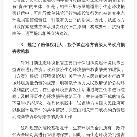
有“责任”的主体。但是，如果不加考量地适用于生态环境损
害赔偿中，可能导致单纯管理行为或投资行为也被追究生态
环境损害赔偿责任，引发有失公平的后果。因此，试点地方
可以探索这些主体承担责任的归责原则、构成要件、抗辩事
由等，进而提出相关立法建议。
3、规定了赔偿权利人，授予试点地方省级人民政府损
害索赔权
针对目前生态环境损害主要由环保组织提起环境民事公
益诉讼进行救济，政府救济生态环境损害权责缺失的现状，
《方案》根据《环境保护法》关于地方人民政府对本行政区
域环境质量负责的规定，明确赋予地方人民政府保护公共环
境利益的职责，在生态环境损害发生后通过与责任者进行磋
商，及时开展生态环境损害修复工作，并在磋商不成的情况
下及时提起诉讼。在具体实践中，试点地方省级人民政府可
以根据环境事件的具体情况，决定由相关部门或机构负责启
动磋商或诉讼等赔偿的具体工作。
这种规定的理论基础在于，生态环境为全民所有，政府
代表全民对其进行管理与保护。因此，当生态环境受到侵害