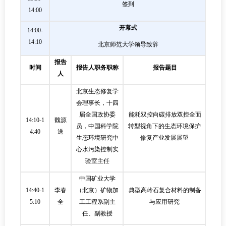
签到
14:00
开幕式
14:00-
14:10
北京师范大学
领导致辞
报告
时间
报告人职务职称
报告题目
人
北京生态修复学
会理事长，十四
届全国政协委
能耗双控向碳排放双控全面
14:10-1
魏源
员，中国科学院
转型视角下的生态环境保护
4:40
送
生态环境研究中
修复产业发展展望
心水污染控制实
验室主任
中国矿业大学
14:40-1
李春
（北京）矿物加
典型高岭石复合材料的制备
5:10
全
工工程系副主
与应用研究
任、副教授