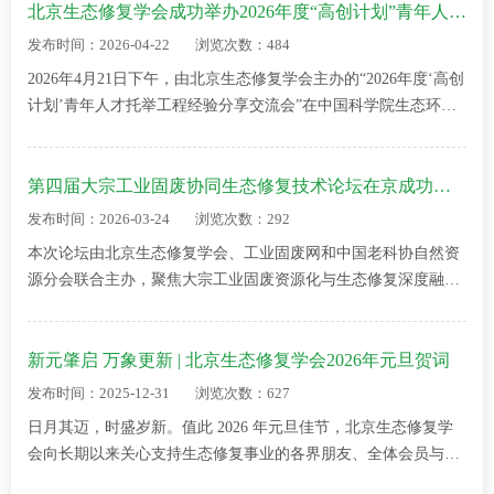
会”在中国科学院生态环境研
北京生态修复学会成功举办2026年度“高创计划”青年人才托举工程经验分享交流会
究中心顺利举行。会议以“聚
发布时间：2026-04-22
浏览次数：484
智生态修复 赋能绿色发展——
2026年4月21日下午，由北京生态修复学会主办的“2026年度‘高创
共建首都高端专业智库”…
计划’青年人才托举工程经验分享交流会”在中国科学院生态环境
研究中心顺利举行。本次会议旨在帮助广大青年科技工作者准确
把握2026年度“高创计划”青年…
第四届大宗工业固废协同生态修复技术论坛在京成功举办
发布时间：2026-03-24
浏览次数：292
本次论坛由北京生态修复学会、工业固废网和中国老科协自然资
源分会联合主办，聚焦大宗工业固废资源化与生态修复深度融
合，汇聚8位行业顶尖专家学者，拆解项目实操、技术研发、产
业落地全链条痛点，分享多元固废利用…
新元肇启 万象更新 | 北京生态修复学会2026年元旦贺词
发布时间：2025-12-31
浏览次数：627
日月其迈，时盛岁新。值此 2026 年元旦佳节，北京生态修复学
会向长期以来关心支持生态修复事业的各界朋友、全体会员与行
业同仁，致以最诚挚的问候与最美好的祝福！ 回首2025，我们携