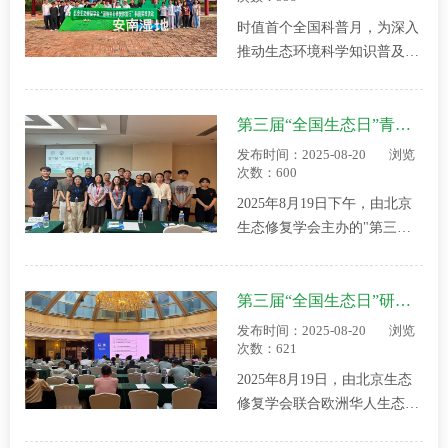
时值首个全国科普月，为深入
推动生态环境科学知识普及，
9月21日，北京生态修复学会
联合北控水务（中国）投资有
限公司共同组织了“湿地生态
第三届“全国生态日”青年学术交流研讨会成功举办
修复体验行”科普实践活动。
发布时间：2025-08-20
浏览
本次活动得到北京科学技术协
次数：600
会的指导与支持，地…
2025年8月19日下午，由北京
生态修复学会主办的"第三届
全国生态日青年学术交流研讨
会"在北京海润艾丽华酒店华
盛顿厅成功举行，本次分论坛
第三届“全国生态日”研讨会在京成功举办
以"生态修复青年力量·创新驱
发布时间：2025-08-20
浏览
动绿色未来"为主题，通过线
次数：621
上线下相结合的方式，共…
2025年8月19日，由北京生态
修复学会联合欧洲华人生态环
境协会等单位共同主办的第三