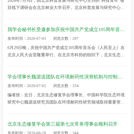
2026年7月9日，由北京科普发展与研究中心主办的“科技青年”项
目线下调研会在北京林业大学召开。北京科普发展与研究中心副
主任梁奇、项目主管张天慧，新华网教育与科创中心副总经理李
新、执行导演张嫚嫚，北京生态修…
我学会秘书长受邀参加庆祝中国共产党成立105周年音乐会
发布时间：2026-07-03
浏览次数：297
6月29日晚，庆祝中国共产党成立105周年音乐会《人民至上》在
北京人民大会堂隆重举行。在北京市科协的组织下，北京生态修
复学会秘书长于立安受邀参加了此次音乐会。音乐会以“礼赞奋斗
荣光，唱响人民至上”为主题，分…
学会理事长魏源送团队在环境耐药性演替机制与控制策略研究方面取得重要进展
发布时间：2026-07-02
浏览次数：334
编者按：近日，北京生态修复学会理事长、中国科学院生态环境
研究中心魏源送研究员团队在环境耐药性研究领域取得重要突
破，相关成果发表于国际顶级期刊《iMeta》。魏源送研究员带领
团队长期深耕生态环境前沿领域，此…
北京生态修复学会第三届第七次常务理事会顺利召开
发布时间：2026-06-29
浏览次数：344