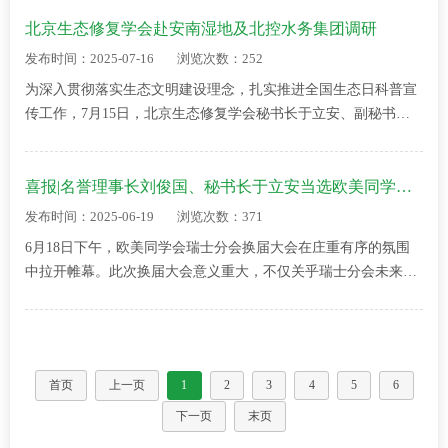
届“全国生态日”研讨会在北京
北京生态修复学会赴安南湿地及北控水务集团调研
海润艾丽华酒店成功举办。本
次会议以“生态修复科技前沿
发布时间：2025-07-16
浏览次数：252
与城市绿色发展新路径”为主
为深入贯彻落实生态文明建设理念，扎实推进全国生态日科普宣
题，采用“线下线…
传工作，7月15日，北京生态修复学会秘书长于立安、副秘书长
唐素贤携理事单位北京逸锐奇文化有限公司代表一行赴安南湿地
开展实地调研，并赴北控水务集团座…
喜报|名誉理事长刘俊国、秘书长于立安当选欧美同学会瑞士分会副会长
发布时间：2025-06-19
浏览次数：371
6月18日下午，欧美同学会瑞士分会换届大会在庄重有序的氛围
中拉开帷幕。此次换届大会意义重大，不仅关乎瑞士分会未来的
发展走向，也吸引了众多关注中瑞交流合作及留学归国人员事业
发展人士的目光。大会在欧美同学会…
首页
上一页
1
2
3
4
5
6
下一页
末页