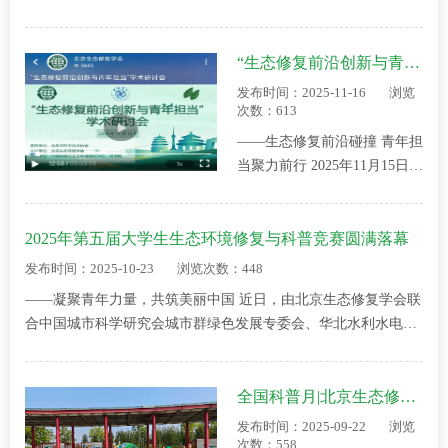
院生态环境研究中心顺利召开。来自科研机构、高校的专家学者
齐聚一堂，围绕全球气候变化与新…
“生态修复前沿创新与青年担当”学术研讨会成功举办
发布时间：2025-11-16
浏览
次数：613
——生态修复前沿碰撞 青年担
当聚力前行 2025年11月15日，
由北京市科学技术协会指导、
北京生态修复学会主办“生态
2025年第五届大学生生态环境修复与科普竞赛圆满落幕
修复前沿创新与青年担当”学
术研讨会在中国科学院生态环
发布时间：2025-10-23
浏览次数：448
境研究中心610会议室顺利召
——凝聚青年力量，共筑美丽中国 近日，由北京生态修复学会联
开。本次研讨会以多…
合中国城市科学研究会城市群绿色发展专委会、华北水利水电大
学、北京城市学院城市建设学部共同主办的“2025年第五届大学生
生态环境修复与科普竞赛”顺利落…
全国科普月|北京生态修复学会成功举办安南湿地科普考察活动
发布时间：2025-09-22
浏览
次数：558