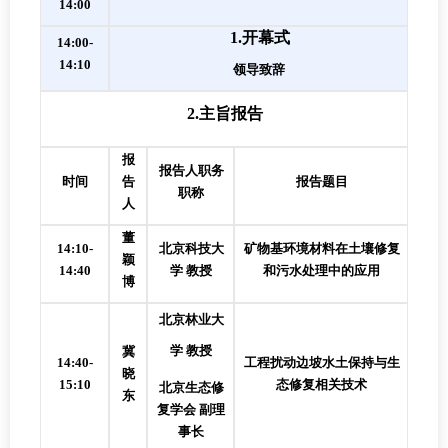
14:00
1.
开幕式
14:00-
14:10
领导致辞
2.
主旨报告
报
报告人职务
时间
告
报告题目
职称
人
董
14:10-
北京科技大
矿物基环境材料在土壤修复
颖
14:40
学
教授
和污水处理中的应用
博
北京林业大
学
教授
冀
14:40-
工程扰动边坡水土保持与生
晓
15:10
态修复相关技术
北京生态修
东
复学会
副理
事长