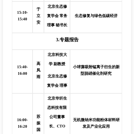
北京生态修
于
15:10-
立
复学会
常务
生态修复与绿色低碳经济
15:40
安
理事
秘书长
3.
专题报告
北京科技大
高
学
副教授
15:40-
小球藻吸附锰离子衍生的新
凤
16:00
型脱硝催化剂研究
北京生态修
雨
复学会
理事
北京华圻生
态科技有限
苏
公司董事
16:
0
0-
无机微纳米功能粉体材料研
振
长、
CTO
16:
2
0
发及产业化应用
国